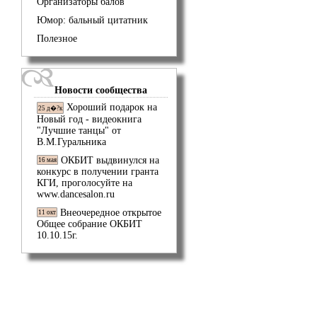
Организаторы балов
Юмор: бальный цитатник
Полезное
Новости сообщества
Хороший подарок на
25 д�?к
Новый год - видеокнига
"Лучшие танцы" от
В.М.Гуральника
ОКБИТ выдвинулся на
16 мая
конкурс в получении гранта
КГИ, проголосуйте на
www.dancesalon.ru
Внеочередное открытое
11 окт
Общее собрание ОКБИТ
10.10.15г.