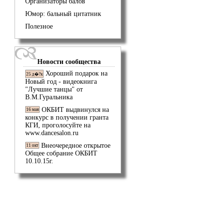
Организаторы балов
Юмор: бальный цитатник
Полезное
Новости сообщества
Хороший подарок на
25 д�?к
Новый год - видеокнига
"Лучшие танцы" от
В.М.Гуральника
ОКБИТ выдвинулся на
16 мая
конкурс в получении гранта
КГИ, проголосуйте на
www.dancesalon.ru
Внеочередное открытое
11 окт
Общее собрание ОКБИТ
10.10.15г.