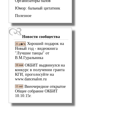
Организаторы балов
Юмор: бальный цитатник
Полезное
Новости сообщества
Хороший подарок на
25 д�?к
Новый год - видеокнига
"Лучшие танцы" от
В.М.Гуральника
ОКБИТ выдвинулся на
16 мая
конкурс в получении гранта
КГИ, проголосуйте на
www.dancesalon.ru
Внеочередное открытое
11 окт
Общее собрание ОКБИТ
10.10.15г.