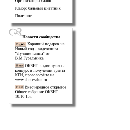
Организаторы балов
Юмор: бальный цитатник
Полезное
Новости сообщества
Хороший подарок на
25 д�?к
Новый год - видеокнига
"Лучшие танцы" от
В.М.Гуральника
ОКБИТ выдвинулся на
16 мая
конкурс в получении гранта
КГИ, проголосуйте на
www.dancesalon.ru
Внеочередное открытое
11 окт
Общее собрание ОКБИТ
10.10.15г.