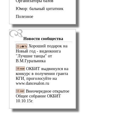
Организаторы балов
Юмор: бальный цитатник
Полезное
Новости сообщества
Хороший подарок на
25 д�?к
Новый год - видеокнига
"Лучшие танцы" от
В.М.Гуральника
ОКБИТ выдвинулся на
16 мая
конкурс в получении гранта
КГИ, проголосуйте на
www.dancesalon.ru
Внеочередное открытое
11 окт
Общее собрание ОКБИТ
10.10.15г.