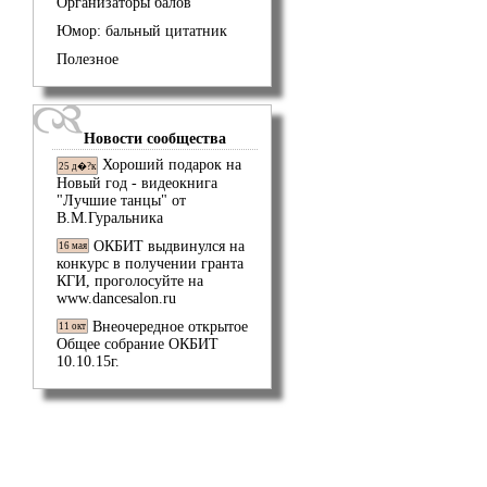
Организаторы балов
Юмор: бальный цитатник
Полезное
Новости сообщества
Хороший подарок на
25 д�?к
Новый год - видеокнига
"Лучшие танцы" от
В.М.Гуральника
ОКБИТ выдвинулся на
16 мая
конкурс в получении гранта
КГИ, проголосуйте на
www.dancesalon.ru
Внеочередное открытое
11 окт
Общее собрание ОКБИТ
10.10.15г.