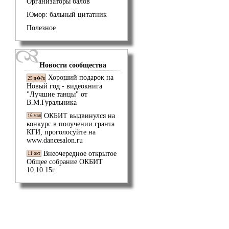
Организаторы балов
Юмор: бальный цитатник
Полезное
Новости сообщества
Хороший подарок на
25 д�?к
Новый год - видеокнига
"Лучшие танцы" от
В.М.Гуральника
ОКБИТ выдвинулся на
16 мая
конкурс в получении гранта
КГИ, проголосуйте на
www.dancesalon.ru
Внеочередное открытое
11 окт
Общее собрание ОКБИТ
10.10.15г.