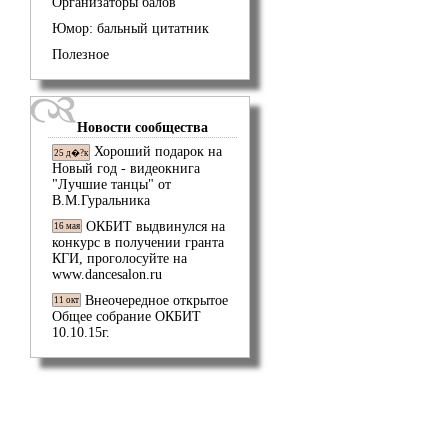
Организаторы балов
Юмор: бальный цитатник
Полезное
Новости сообщества
Хороший подарок на
25 д�?к
Новый год - видеокнига
"Лучшие танцы" от
В.М.Гуральника
ОКБИТ выдвинулся на
16 мая
конкурс в получении гранта
КГИ, проголосуйте на
www.dancesalon.ru
Внеочередное открытое
11 окт
Общее собрание ОКБИТ
10.10.15г.