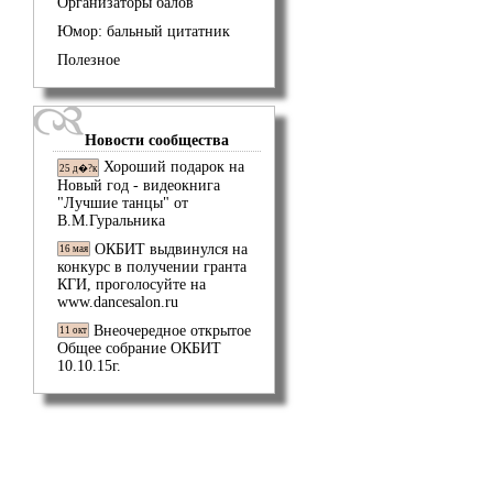
Организаторы балов
Юмор: бальный цитатник
Полезное
Новости сообщества
Хороший подарок на
25 д�?к
Новый год - видеокнига
"Лучшие танцы" от
В.М.Гуральника
ОКБИТ выдвинулся на
16 мая
конкурс в получении гранта
КГИ, проголосуйте на
www.dancesalon.ru
Внеочередное открытое
11 окт
Общее собрание ОКБИТ
10.10.15г.