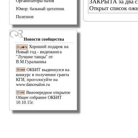
ЗАКРЫТА за два с 
Организаторы балов
Открыт список ожи
Юмор: бальный цитатник
Полезное
Новости сообщества
Хороший подарок на
25 д�?к
Новый год - видеокнига
"Лучшие танцы" от
В.М.Гуральника
ОКБИТ выдвинулся на
16 мая
конкурс в получении гранта
КГИ, проголосуйте на
www.dancesalon.ru
Внеочередное открытое
11 окт
Общее собрание ОКБИТ
10.10.15г.