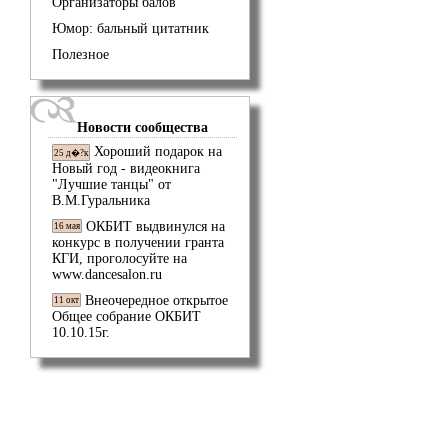
Организаторы балов
Юмор: бальный цитатник
Полезное
Новости сообщества
Хороший подарок на
25 д�?к
Новый год - видеокнига
"Лучшие танцы" от
В.М.Гуральника
ОКБИТ выдвинулся на
16 мая
конкурс в получении гранта
КГИ, проголосуйте на
www.dancesalon.ru
Внеочередное открытое
11 окт
Общее собрание ОКБИТ
10.10.15г.