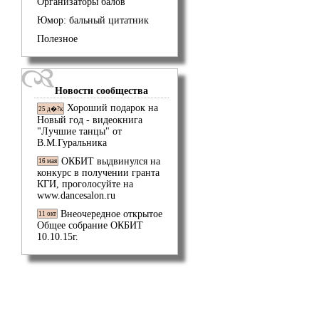
Организаторы балов
Юмор: бальный цитатник
Полезное
Новости сообщества
Хороший подарок на
25 д�?к
Новый год - видеокнига
"Лучшие танцы" от
В.М.Гуральника
ОКБИТ выдвинулся на
16 мая
конкурс в получении гранта
КГИ, проголосуйте на
www.dancesalon.ru
Внеочередное открытое
11 окт
Общее собрание ОКБИТ
10.10.15г.