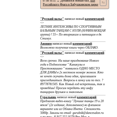
→ Добавился новый бал,
Бал
07.08 16:55
↑↓
Российского Флага в Бабушкинском парке
"Русский вальс"
написал новый
комментарий
:
<>
ЛЕТНИЕ ИНТЕНСИВЫ ПО CПОРТИВНЫМ
БАЛЬНЫМ ТАНЦАМ С НУЛЯ (НАЧИНАЮЩАЯ
группа) ! 55+ По вторникам и пятницам в дк
Стимул.
Аноним
написал новый
комментарий
:
Возможно получение книги через ОБЛАКО.
"Русский вальс"
написал новый
комментарий
:
<>
Всем срочно. На наше празднование Нового
года в Подмосковье " Каникулы в
Простоквашино " появилось ОДНО МЕСТО
ДЛЯ ДАМЫ в 2х местном номере эконом. Кто
не хочет скучать дома один, приглашаем
присоединиться. Вопросы в личку или по тел. ?
89778781505. Как Новый год встретишь, так и
проведёшь! Просим передать эту инфу
танцорам друзьям и знакомым.
Гуральник
написал новый
комментарий
:
Предлагаю видео-книгу "Лучшие танцы 19 и 20
веков" (2е издание, дополненное) во флешном
варианте или из Облака Инета. Стоимость
5000р. Заказы по email: guralnik@dancesalon.ru
и по тел.: 8-917-552-9279 Вяч.Мих. в