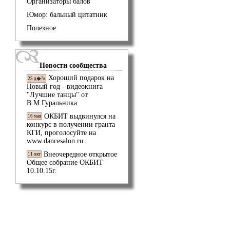
Организаторы балов
Юмор: бальный цитатник
Полезное
Новости сообщества
Хороший подарок на
25 д�?к
Новый год - видеокнига
"Лучшие танцы" от
В.М.Гуральника
ОКБИТ выдвинулся на
16 мая
конкурс в получении гранта
КГИ, проголосуйте на
www.dancesalon.ru
Внеочередное открытое
11 окт
Общее собрание ОКБИТ
10.10.15г.