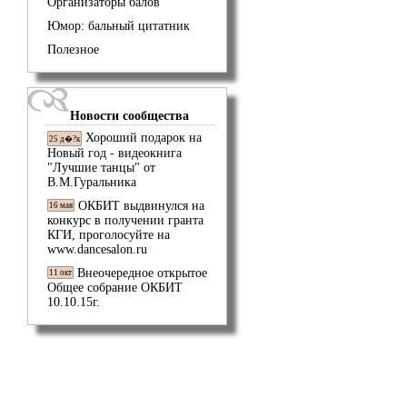
Организаторы балов
Юмор: бальный цитатник
Полезное
Новости сообщества
Хороший подарок на
25 д�?к
Новый год - видеокнига
"Лучшие танцы" от
В.М.Гуральника
ОКБИТ выдвинулся на
16 мая
конкурс в получении гранта
КГИ, проголосуйте на
www.dancesalon.ru
Внеочередное открытое
11 окт
Общее собрание ОКБИТ
10.10.15г.