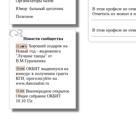
Организаторы балов
Юмор: бальный цитатник
В этом профиле не отм
Отметить их можно в 
Полезное
В этом профиле не отм
Новости сообщества
Хороший подарок на
25 д�?к
Новый год - видеокнига
"Лучшие танцы" от
В.М.Гуральника
ОКБИТ выдвинулся на
16 мая
конкурс в получении гранта
КГИ, проголосуйте на
www.dancesalon.ru
Внеочередное открытое
11 окт
Общее собрание ОКБИТ
10.10.15г.