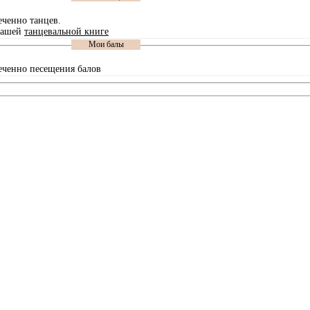
еченно танцев.
нашей
танцевальной книге
Мои балы
еченно песещения балов