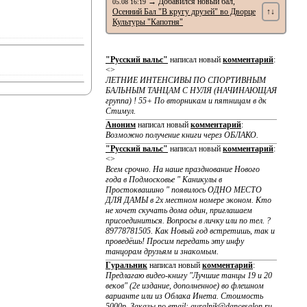
→ Добавился новый бал,
05.08 16:19
Осенний Бал "В кругу друзей" во Дворце
↑↓
Культуры "Капотня"
"Русский вальс"
написал новый
комментарий
:
<>
ЛЕТНИЕ ИНТЕНСИВЫ ПО CПОРТИВНЫМ
БАЛЬНЫМ ТАНЦАМ С НУЛЯ (НАЧИНАЮЩАЯ
группа) ! 55+ По вторникам и пятницам в дк
Стимул.
Аноним
написал новый
комментарий
:
Возможно получение книги через ОБЛАКО.
"Русский вальс"
написал новый
комментарий
:
<>
Всем срочно. На наше празднование Нового
года в Подмосковье " Каникулы в
Простоквашино " появилось ОДНО МЕСТО
ДЛЯ ДАМЫ в 2х местном номере эконом. Кто
не хочет скучать дома один, приглашаем
присоединиться. Вопросы в личку или по тел. ?
89778781505. Как Новый год встретишь, так и
проведёшь! Просим передать эту инфу
танцорам друзьям и знакомым.
Гуральник
написал новый
комментарий
:
Предлагаю видео-книгу "Лучшие танцы 19 и 20
веков" (2е издание, дополненное) во флешном
варианте или из Облака Инета. Стоимость
5000р. Заказы по email: guralnik@dancesalon.ru