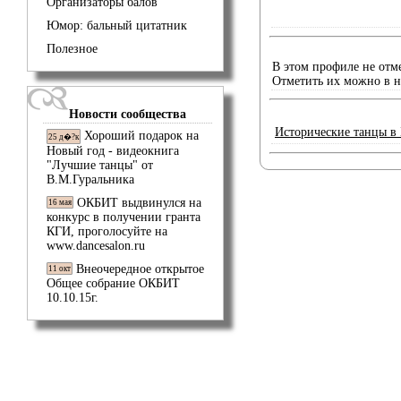
Организаторы балов
Юмор: бальный цитатник
Полезное
В этом профиле не отм
Отметить их можно в 
Новости сообщества
Исторические танцы в
Хороший подарок на
25 д�?к
Новый год - видеокнига
"Лучшие танцы" от
В.М.Гуральника
ОКБИТ выдвинулся на
16 мая
конкурс в получении гранта
КГИ, проголосуйте на
www.dancesalon.ru
Внеочередное открытое
11 окт
Общее собрание ОКБИТ
10.10.15г.