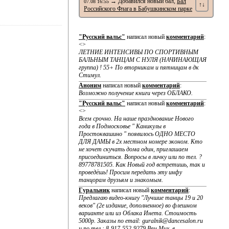
→ Добавился новый бал,
Бал
07.08 16:55
↑↓
Российского Флага в Бабушкинском парке
"Русский вальс"
написал новый
комментарий
:
<>
ЛЕТНИЕ ИНТЕНСИВЫ ПО CПОРТИВНЫМ
БАЛЬНЫМ ТАНЦАМ С НУЛЯ (НАЧИНАЮЩАЯ
группа) ! 55+ По вторникам и пятницам в дк
Стимул.
Аноним
написал новый
комментарий
:
Возможно получение книги через ОБЛАКО.
"Русский вальс"
написал новый
комментарий
:
<>
Всем срочно. На наше празднование Нового
года в Подмосковье " Каникулы в
Простоквашино " появилось ОДНО МЕСТО
ДЛЯ ДАМЫ в 2х местном номере эконом. Кто
не хочет скучать дома один, приглашаем
присоединиться. Вопросы в личку или по тел. ?
89778781505. Как Новый год встретишь, так и
проведёшь! Просим передать эту инфу
танцорам друзьям и знакомым.
Гуральник
написал новый
комментарий
:
Предлагаю видео-книгу "Лучшие танцы 19 и 20
веков" (2е издание, дополненное) во флешном
варианте или из Облака Инета. Стоимость
5000р. Заказы по email: guralnik@dancesalon.ru
и по тел.: 8-917-552-9279 Вяч.Мих. в