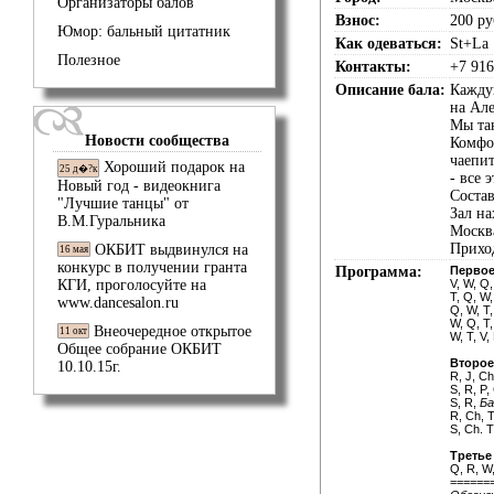
Организаторы балов
Взнос:
200 р
Юмор: бальный цитатник
Как одеваться:
St+La
Полезное
Контакты:
+7 916
Описание бала:
Кажд
на Ал
Мы та
Новости сообщества
Комфор
чаепит
Хороший подарок на
25 д�?к
- все 
Новый год - видеокнига
Состав
"Лучшие танцы" от
Зал на
В.М.Гуральника
Москва
Приход
ОКБИТ выдвинулся на
16 мая
конкурс в получении гранта
Программа:
Первое
КГИ, проголосуйте на
V, W, Q,
T, Q, W,
www.dancesalon.ru
Q, W, T,
W, Q, T,
Внеочередное открытое
11 окт
W, T, V
Общее собрание ОКБИТ
Второе
10.10.15г.
R, J, C
S, R, P
S, R,
Ба
R, Ch, 
S, Ch. 
Третье
Q, R, W,
======