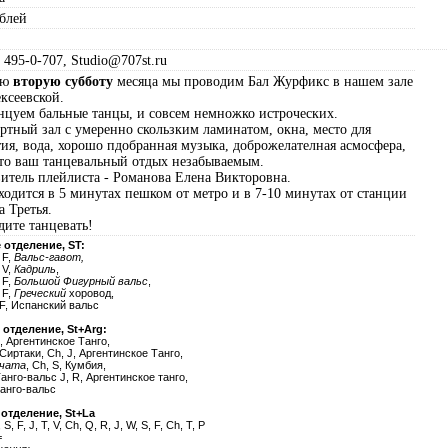
ублей
 495-0-707, Studio@707st.ru
ую
вторую субботу
месяца мы проводим Бал Журфикс в нашем зале
ексеевской.
нцуем бальные танцы, и совсем немножко истроческих.
тный зал с умеренно скользким ламинатом, окна, место для
ия, вода, хорошо пдобранная музыка, доброжелателная асмосфера,
это ваш танцевальный отдых незабываемым.
итель плейлиста - Романова Елена Викторовна.
ходится в 5 минутах пешком от метро и в 7-10 минутах от станции
 Третья.
ите танцевать!
 отделение, ST:
 F,
Вальс-гавот,
 V,
Кадриль
,
 F,
Большой Фигурный вальс
,
 F,
Греческий
хоровод,
, F, Испанский вальс
 отделение, St+Arg:
h, Аргентинское Танго,
, Сиртаки, Ch, J, Аргентинское Танго,
чата
, Ch, S, Кумбия,
Танго-вальс J, R, Аргентинское танго,
Танго-вальс
 отделение, St+La
 S, F, J, T, V, Ch, Q, R, J, W, S, F, Ch, T, P
=