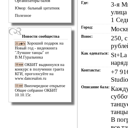
Организаторы балов
Где:
3-я М
Юмор: бальный цитатник
улица
Полезное
1 Сед
Город:
Моск
Новости сообщества
Взнос:
250, с
Хороший подарок на
рубле
25 д�?к
Новый год - видеокнига
"Лучшие танцы" от
Как одеваться:
St+La
В.М.Гуральника
наряд
ОКБИТ выдвинулся на
16 мая
конкурс в получении гранта
Контакты:
+7 91
КГИ, проголосуйте на
Studi
www.dancesalon.ru
Внеочередное открытое
11 окт
Описание бала:
Кажд
Общее собрание ОКБИТ
суббо
10.10.15г.
танцу
танцы
В пог
все т