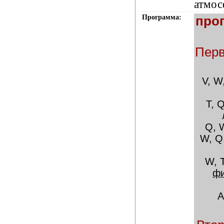
атмос
Программа:
про
Перв
V, W
T, 
Q, 
W, Q.
W, T
фи
А