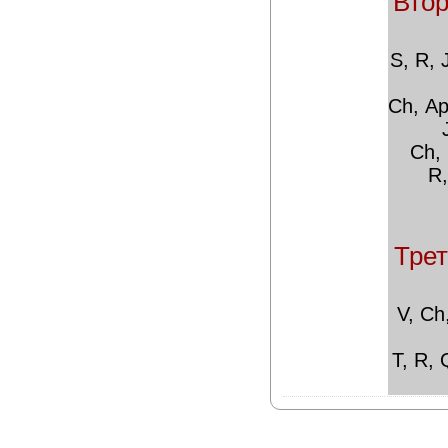
Втор
S, R, 
Ch,
Ар
J
Ch,
R,
Трет
V, Ch
T, R, 