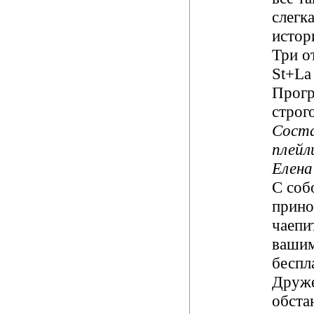
слегк
истор
Три от
St+L
Прогр
строг
Сост
плейл
Елена
С соб
прино
чаепит
вашим
беспл
Друж
обста