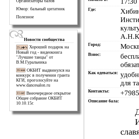
17:30
Организаторы балов
Юмор: бальный цитатник
Где:
Хибин
Полезное
Инсти
культ
А.Н.К
Новости сообщества
Город:
Моск
Хороший подарок на
25 д�?к
Новый год - видеокнига
Взнос:
беспл
"Лучшие танцы" от
В.М.Гуральника
обяза
ОКБИТ выдвинулся на
16 мая
Как одеваться:
удобн
конкурс в получении гранта
КГИ, проголосуйте на
для т
www.dancesalon.ru
Контакты:
+7985
Внеочередное открытое
11 окт
Общее собрание ОКБИТ
Описание бала:
10.10.15г.
слав