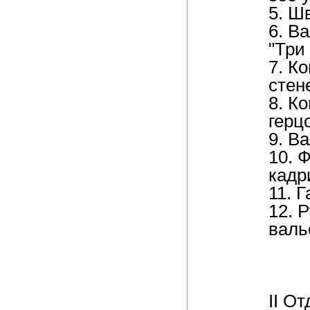
5. Ш
6. В
"Три
7. К
стен
8. К
герцо
9. В
10. 
кадр
11. 
12. 
валь
II О