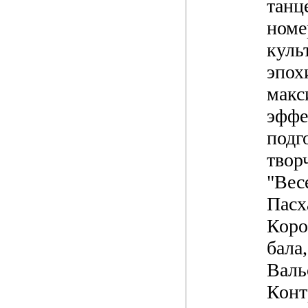
танц
номе
куль
эпох
макс
эффе
подг
твор
"Вес
Пасх
Коро
бала
Валь
Конт