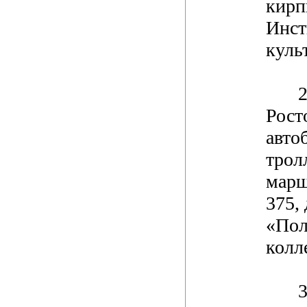
кирп
Инст
куль
2
Рост
авто
трол
марш
375, 
«Пол
колл
3