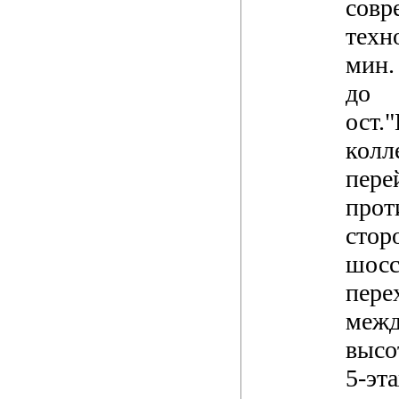
совр
техн
мин. 
до
ост.
колл
пере
прот
стор
шосс
пере
межд
высо
5-эт