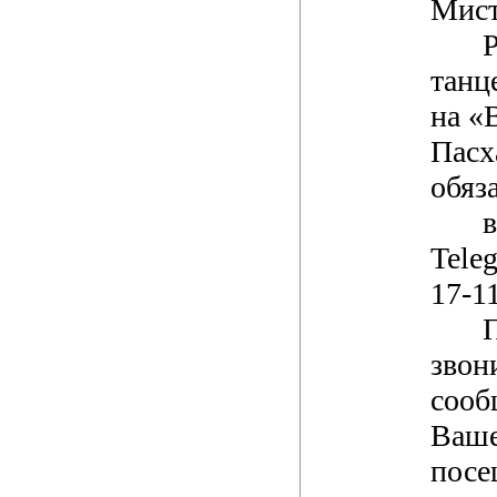
Мист
танц
на «
Пасх
обяз
Tele
17-1
звон
соо
Ваше
посе