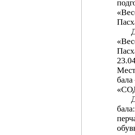
подг
«Вес
Пасх
«Вес
Пасх
23.04
Мест
бала
«СО
бала
перч
обув