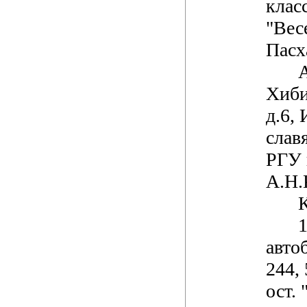
клас
"Вес
Пасх
Хиби
д.6,
слав
РГУ 
А.Н.
К
1
автоб
244, 
ост.