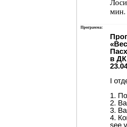
Лоси
мин.
Программа:
Про
«Вес
Пасх
в ДК
23.0
I от
1. П
2. Ва
3. В
4. Ко
see