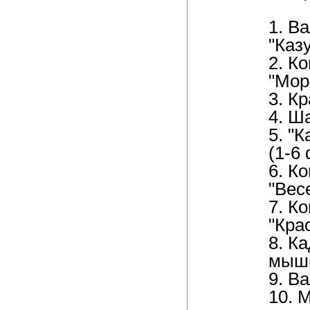
1. В
"Каз
2. К
"Мор
3. К
4. Ш
5. "
(1-6
6. К
"Вес
7. К
"Кра
8. К
мышь
9. В
10. 