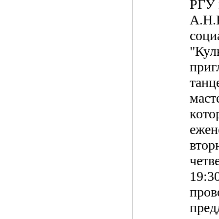
РГУ 
А.Н.
соци
"Кул
приг
танц
маст
кото
ежен
втор
четв
19:3
пров
пред