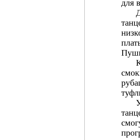
для в
танц
низк
плат
Пушк
смок
руба
туфл
танц
смог
про