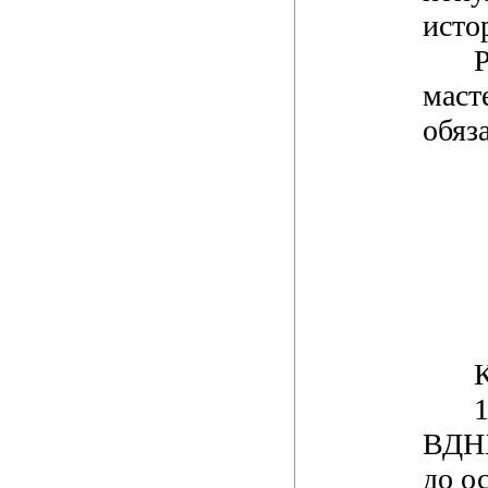
исто
маст
обяз
К
1
ВДНХ
до о