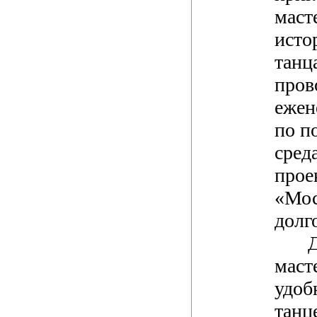
маст
исто
танц
пров
ежен
по п
сред
прое
«Мос
долг
маст
удоб
танц