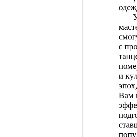
одеж
маст
смог
с пр
танц
номе
и ку
эпох
Вам 
эффе
подг
став
попу