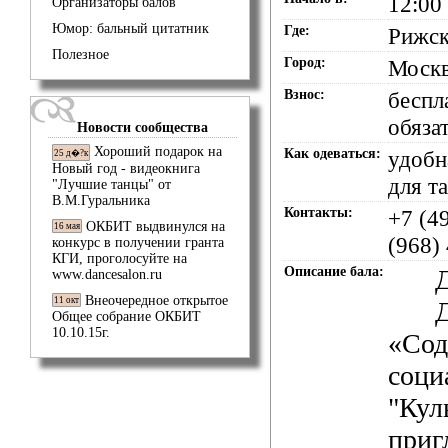
12:00
Организаторы балов
Юмор: бальный цитатник
Где:
Рижск
Полезное
Город:
Моск
Взнос:
беспл
обяза
Новости сообщества
Хороший подарок на
Как одеваться:
удобн
25 д�?к
Новый год - видеокнига
для т
"Лучшие танцы" от
В.М.Гуральника
Контакты:
+7 (4
ОКБИТ выдвинулся на
16 мая
(968)
конкурс в получении гранта
КГИ, проголосуйте на
Описание бала:
www.dancesalon.ru
Внеочередное открытое
11 окт
Общее собрание ОКБИТ
10.10.15г.
«Сод
соци
"Кул
приг