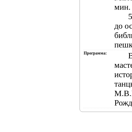
мин.
5
до о
библ
пешк
Программа:
маст
исто
танц
М.В.
Рожд