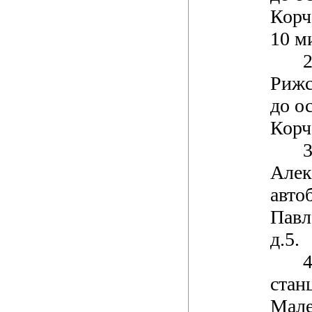
Корч
10 м
2
Рижс
до о
Корча
3
Алек
автоб
Павл
д.5.
4
стан
Мале