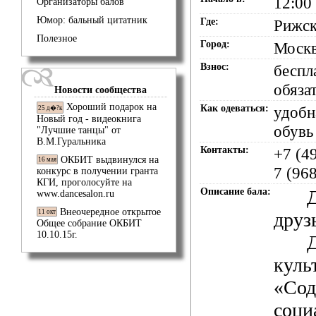
12:00
Организаторы балов
Юмор: бальный цитатник
Где:
Рижск
Полезное
Город:
Моск
Взнос:
беспл
обяза
Новости сообщества
Хороший подарок на
Как одеваться:
удобн
25 д�?к
Новый год - видеокнига
обувь
"Лучшие танцы" от
В.М.Гуральника
Контакты:
+7 (4
ОКБИТ выдвинулся на
16 мая
7 (96
конкурс в получении гранта
КГИ, проголосуйте на
Описание бала:
www.dancesalon.ru
Внеочередное открытое
11 окт
друз
Общее собрание ОКБИТ
10.10.15г.
куль
«Сод
соци