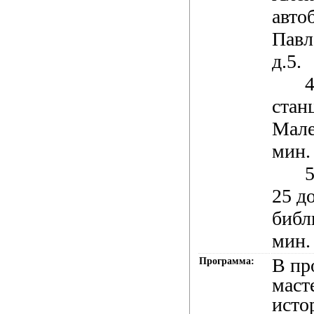
автоб
Павл
д.5.
4
стан
Мале
мин.
5
25 д
библ
мин.
В пр
Программа:
маст
исто