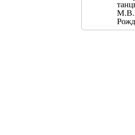
танц
М.В.
Рожд