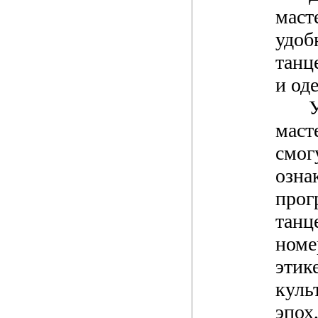
маст
удоб
танц
и од
маст
смог
озна
про
танц
номе
этик
куль
эпох