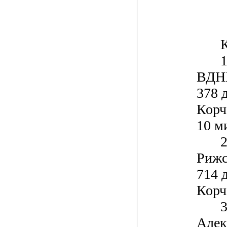
К
1
ВДНХ
378 
Корч
10 м
2
Рижс
714 
Корча
3
Алек