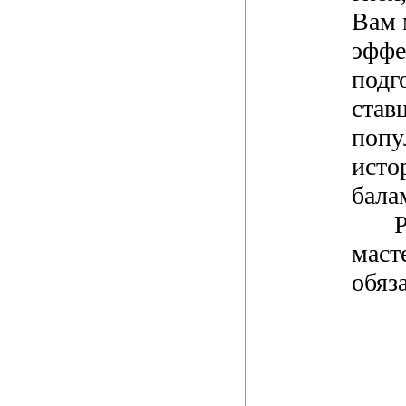
Вам 
эффе
подг
став
попу
исто
бала
маст
обяз