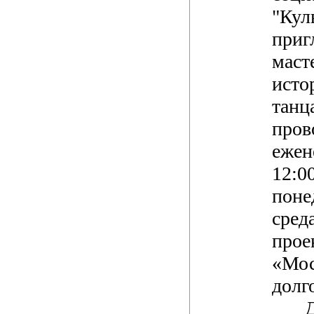
"Кул
приг
маст
исто
танц
пров
ежен
12:0
поне
сред
прое
«Мос
долг