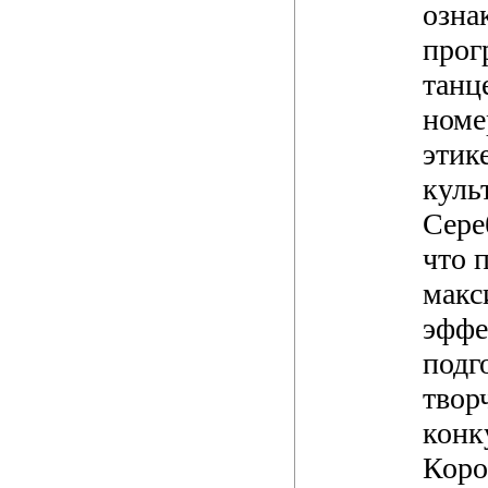
озна
про
танц
номе
этик
куль
Сере
что 
макс
эффе
подг
твор
конк
Коро