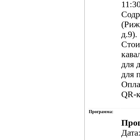
11:3
Содр
(Риж
д.9).
Стои
кава
для д
для 
Опла
QR-к
Программа:
Про
Дата