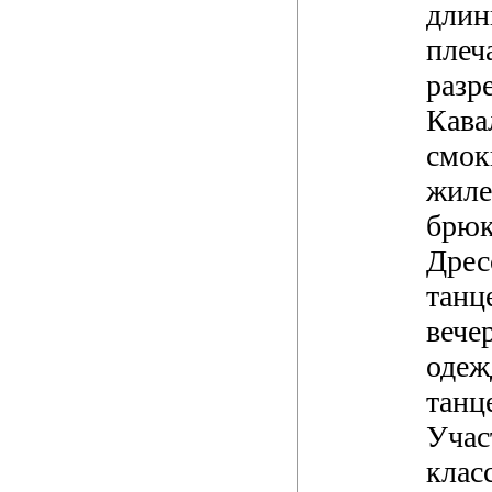
длин
плеч
разре
Кава
смок
жиле
брюк
Дрес
танц
вече
одеж
танц
Учас
клас