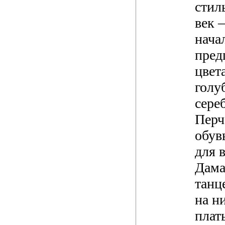
стил
век 
нача
пред
цвет
голу
сере
Перч
обув
для в
Дама
танц
на н
плат