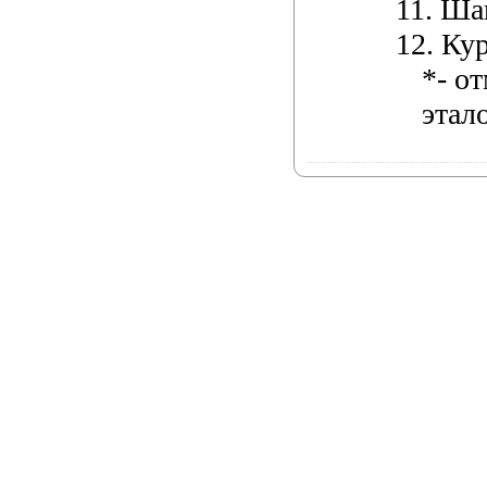
11.
Ша
12.
Кур
*- о
этал