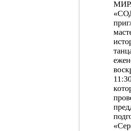
МИР
«СО
приг
маст
исто
танц
ежен
воск
11:30
кото
пров
пред
подг
«Сер