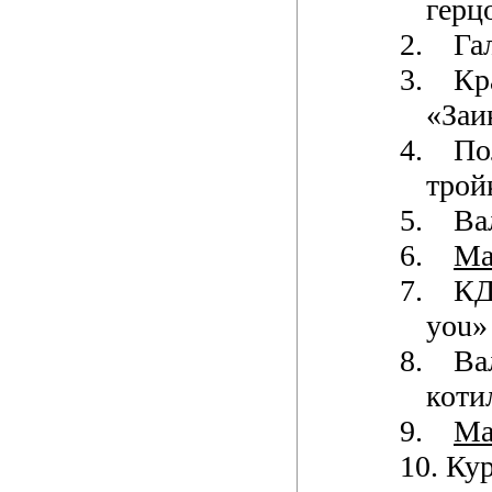
герц
2.
Га
3.
Кр
«Заи
4.
По
трой
5.
Ва
6.
М
7.
К
you»
8.
Ва
коти
9.
М
10.
Кур