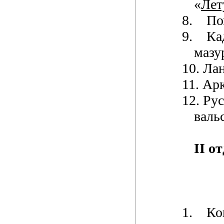
«
Лет
8.
По
9.
Ка
мазу
10.
Лан
11.
Арк
12.
Рус
валь
II о
1.
Ко