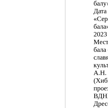
балу
Дата
«Сер
бала
2023 
Мест
бала
слав
куль
А.Н.
(Хиб
проез
ВДН
Дрес