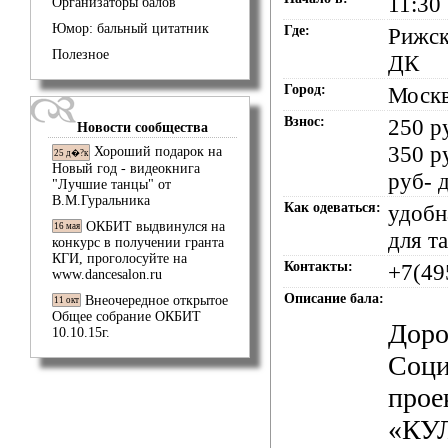
11:30
Организаторы балов
Юмор: бальный цитатник
Где:
Рижск
Полезное
ДК
Город:
Моск
Взнос:
250 р
Новости сообщества
350 р
Хороший подарок на
25 д�?к
Новый год - видеокнига
руб- 
"Лучшие танцы" от
В.М.Гуральника
Как одеваться:
удобн
ОКБИТ выдвинулся на
16 мая
для т
конкурс в получении гранта
КГИ, проголосуйте на
Контакты:
+7(49
www.dancesalon.ru
Описание бала:
Внеочередное открытое
11 окт
Общее собрание ОКБИТ
Доро
10.10.15г.
Соц
прое
«КУ