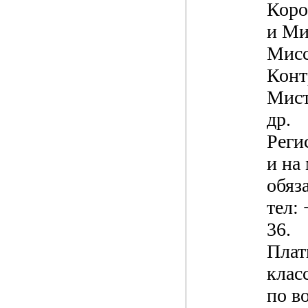
Коро
и Ми
Мисс
Конт
Мист
др.
Реги
и на
обяз
тел:
36.
Плат
клас
по в