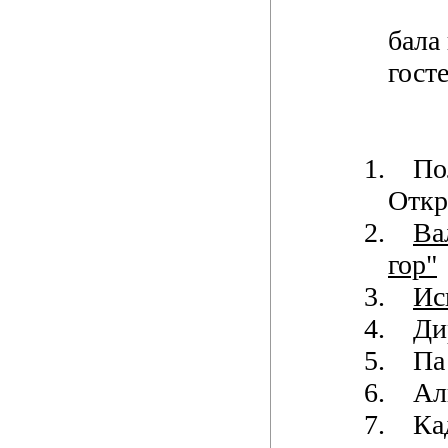
бала 
госте
1.
По
Откр
2.
Ва
гор"
3.
Ис
4.
Ди
5.
Па
6.
Ал
7.
Ка