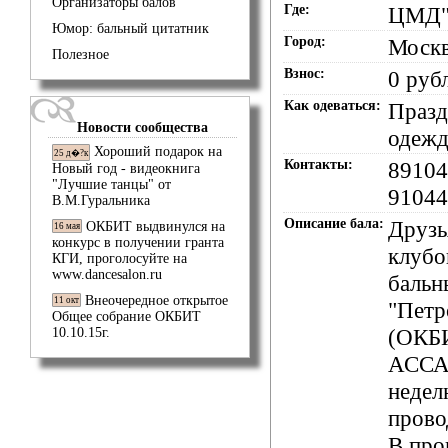
Организаторы балов
Где:
ЦМД"
Юмор: бальный цитатник
Город:
Моск
Полезное
Взнос:
0 руб
Как одеваться:
Празд
Новости сообщества
одежд
Хороший подарок на
25 д�?к
Контакты:
89104
Новый год - видеокнига
"Лучшие танцы" от
91044
В.М.Гуральника
Описание бала:
Друзь
ОКБИТ выдвинулся на
16 мая
конкурс в получении гранта
клубо
КГИ, проголосуйте на
www.dancesalon.ru
бальн
Внеочередное открытое
11 окт
"Петр
Общее собрание ОКБИТ
(ОКБ
10.10.15г.
АССА
недел
прово
В про