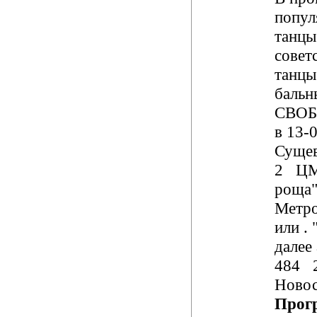
попул
танцы
совет
танцы
бальн
СВОБ
в 13-
Сущев
2 ЦМ
роща"
Метро
или .
далее 
484 2
Новос
Прог