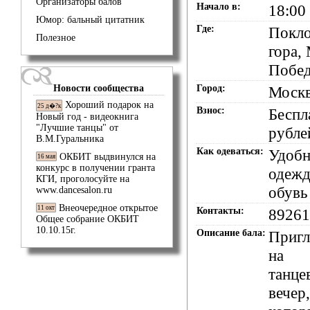
Организаторы балов
Начало в:
18:00
Юмор: бальный цитатник
Где:
Покло
Полезное
гора,
Побе
Новости сообщества
Город:
Моск
Хороший подарок на
25 д�?к
Взнос:
Беспл
Новый год - видеокнига
"Лучшие танцы" от
рубле
В.М.Гуральника
Как одеваться:
Удобн
ОКБИТ выдвинулся на
16 мая
конкурс в получении гранта
одежд
КГИ, проголосуйте на
обувь
www.dancesalon.ru
Внеочередное открытое
11 окт
Контакты:
89261
Общее собрание ОКБИТ
10.10.15г.
Описание бала:
Приг
на
танце
вечер,