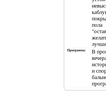
невыс
каблук
покры
пола
"оста
желат
лучше
Программа:
В про
вечер
истор
и спо
бальн
прогр