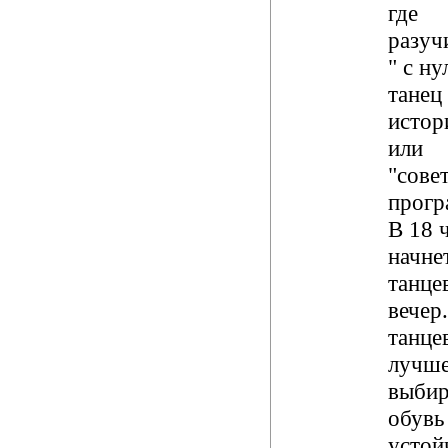
где
разуч
" с ну
танец
истор
или
"сове
прогр
В 18 ч
начне
танце
вечер
танце
лучш
выбир
обувь
устой