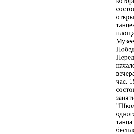
котор
состо
откры
танце
площа
Музе
Побед
Пере
начал
вечера
час. 1
состо
занят
"Шко
одног
танца
беспл