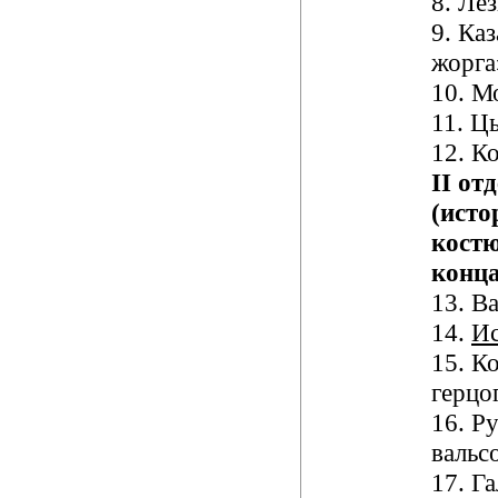
8.
Лез
9.
Каз
жорга
10.
Мо
11.
Цы
12.
Ко
II
отд
(исто
кост
конц
13.
Ва
14.
Ис
15.
Ко
герцо
16.
Ру
вальс
17.
Га