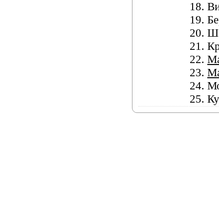
18.
Ви
19.
Бе
20.
Ш
21.
Кр
22.
М
23.
М
24.
Мо
25.
Ку