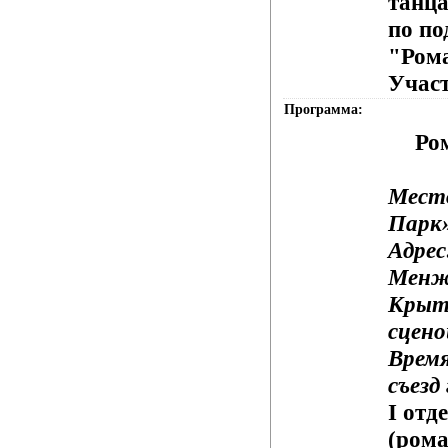
танца
по по
"Ром
Участ
Программа:
Ро
Мест
Парк
Адрес
Менжи
Крыта
сцено
Время
съезд
I
отд
(ром