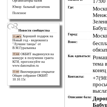
17:00
Организаторы балов
Юмор: бальный цитатник
Где:
Москв
Полезное
Менжи
Зелен
Бабуш
Новости сообщества
Город:
Моск
Хороший подарок на
25 д�?к
Новый год - видеокнига
Взнос:
беспл
"Лучшие танцы" от
В.М.Гуральника
обяза
ОКБИТ выдвинулся на
16 мая
Как одеваться:
Ромаш
конкурс в получении гранта
КГИ, проголосуйте на
тема в
www.dancesalon.ru
конец 
Внеочередное открытое
11 окт
Общее собрание ОКБИТ
Контакты:
+7(98
10.10.15г.
прось
высл
Описание бала:
Дорог
Бабу