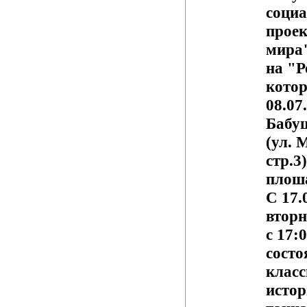
соци
проек
мира
на "
котор
08.07
Бабу
(ул. 
стр.3
плош
С 17.
вторн
с 17:
состо
класс
истор