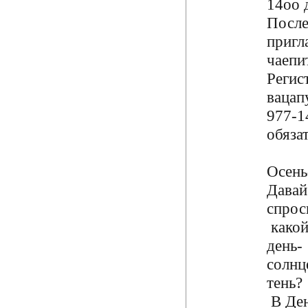
14оо 
После
пригл
чаепи
Регис
вацап
977-1
обязат
Осень
Давай
спрос
какой
день-
солнц
тень?
В Ден