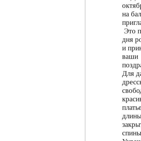
октя
на ба
приг
Это п
дня р
и при
ваши
поздр
Для д
дресс
свобо
краси
плать
длин
закры
спины.