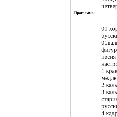
четве
Программа:
00 хо
русск
01вал
фигу
песня
настр
1 кра
медл
2 вал
3 валь
стари
русск
4 кад