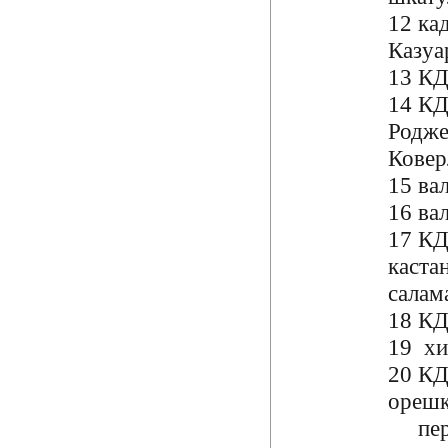
12 ка
Казуа
13 КД
14 КД
Родже
Кове
15 ва
16 ва
17 К
каста
салам
18 КД
19 хи
20 КД
ореш
пер