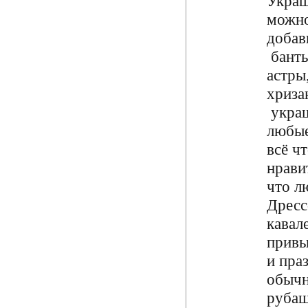
Укра
можно
добав
банты
астры
хриза
украш
любые
всё ч
нрави
что л
Дресс
кавал
прив
и пра
обыч
руба