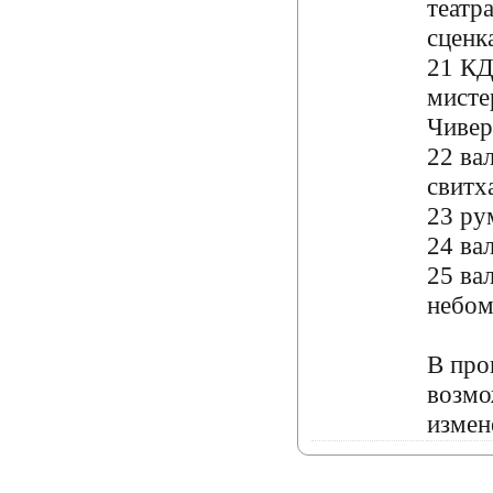
театр
сценк
21 КД
мисте
Чивер
22 ва
свитх
23 ру
24 вал
25 ва
небом
В про
возм
измен