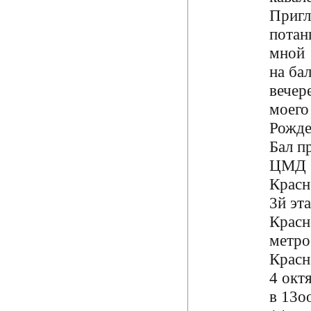
Пригл
потан
мной
на ба
вечере
моего
Рожде
Бал п
ЦМД
Красн
3й эт
Красн
метро
Красн
4 окт
в 13оо