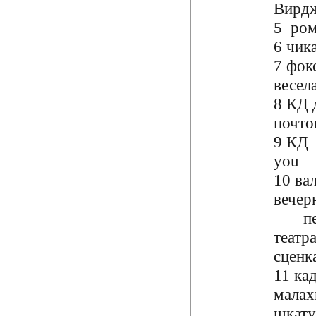
Вирд
5 ром
6 чик
7 фок
весел
8 КД 
почто
9 КД 
you
10 ва
вечер
пер
театр
сценк
11 ка
малах
шкату