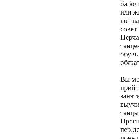
бабоч
или ж
вот в
совет
Перча
танце
обувь
обяза
Вы мо
прийт
занят
выучи
танцы
Пресн
пер.д
понед