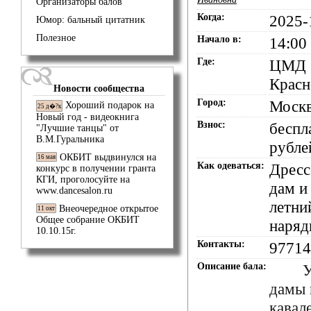
Организаторы балов
Когда:
2025-
Юмор: бальный цитатник
Полезное
Начало в:
14:00
Где:
ЦМД
Красн
Новости сообщества
Город:
Моск
Хороший подарок на
25 д�?к
Новый год - видеокнига
Взнос:
беспл
"Лучшие танцы" от
В.М.Гуральника
рубле
ОКБИТ выдвинулся на
16 мая
Как одеваться:
Дресс
конкурс в получении гранта
КГИ, проголосуйте на
дам и
www.dancesalon.ru
летни
Внеочередное открытое
11 окт
Общее собрание ОКБИТ
наряд
10.10.15г.
Контакты:
97714
Описание бала:
Ува
дамы
кавал