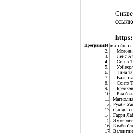
Сикве
ссылк
http
Программа:
Инвитейшн 
2.
Мелоди 
3.
Лейс Аг
4.
Сонтэ Т
5.
Уэйверл
6.
Тина та
7.
Валента
8.
Сонтэ 
9.
Брэйкэв
10.
Риа бач
11.
Магнолия
12.
Румба Уа
13.
Синди с
14.
Гарри Ла
15.
Эммердей
16.
Бамби бл
17.
Валентин