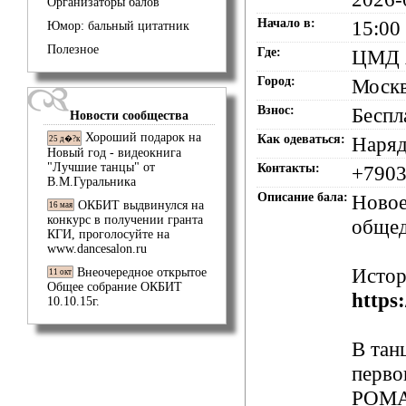
Организаторы балов
Начало в:
15:00
Юмор: бальный цитатник
Полезное
Где:
ЦМД А
Город:
Моск
Взнос:
Беспл
Новости сообщества
Хороший подарок на
Как одеваться:
Наряд
25 д�?к
Новый год - видеокнига
"Лучшие танцы" от
Контакты:
+790
В.М.Гуральника
Описание бала:
Ново
ОКБИТ выдвинулся на
16 мая
конкурс в получении гранта
общед
КГИ, проголосуйте на
www.dancesalon.ru
Истор
Внеочередное открытое
11 окт
Общее собрание ОКБИТ
http
10.10.15г.
В та
перво
РОМ