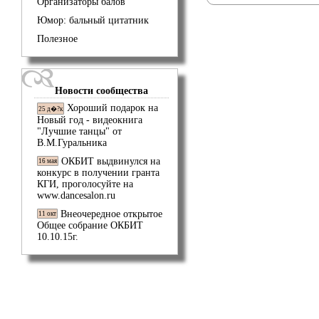
Организаторы балов
Юмор: бальный цитатник
Полезное
Новости сообщества
Хороший подарок на
25 д�?к
Новый год - видеокнига
"Лучшие танцы" от
В.М.Гуральника
ОКБИТ выдвинулся на
16 мая
конкурс в получении гранта
КГИ, проголосуйте на
www.dancesalon.ru
Внеочередное открытое
11 окт
Общее собрание ОКБИТ
10.10.15г.