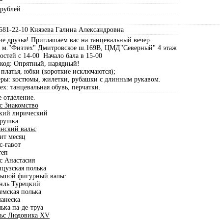
 рублей
581-22-10 Князева Галина Александровна
е друзья! Приглашаем вас на танцевальный вечер.
: м."Физтех" Дмитровское ш.169В, ЦМД"Северный" 4 этаж
остей с 14-00 Начало бала в 15-00
-код: Опрятный, нарядный!
платья, юбки (короткие исключаются);
еры: костюмы, жилетки, рубашки с длинным рукавом.
ех: танцевальная обувь, перчатки.
 отделение.
с Знакомство
ский лирический
арушка
нский вальс
ит месяц
с-гавот
теп
с Анастасия
нцузская полька
ьшой фигурный вальс
анль Турецкий
емская полька
манеска
ька па-де-труа
ьс Людовика XV