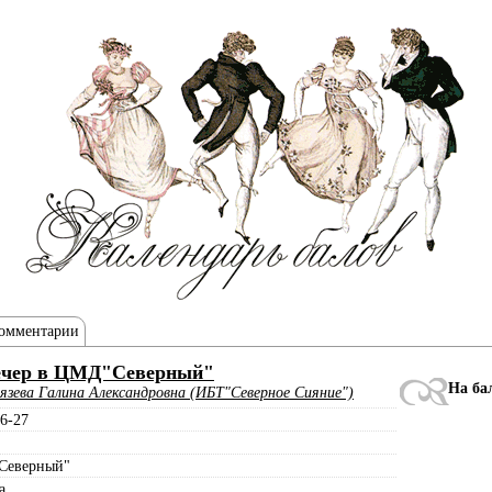
омментарии
ечер в ЦМД"Северный"
На ба
язева Галина Александровна (ИБТ"Северное Сияние")
6-27
еверный"
а