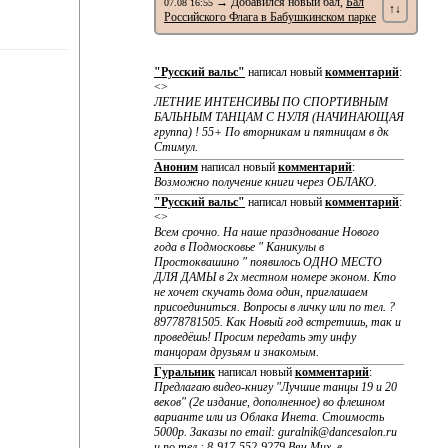
→ Добавился новый бал,
Бал
07.08 16:55
↑↓
Российского Флага в Бабушкинском парке
"Русский вальс"
написал новый
комментарий
:
<>
ЛЕТНИЕ ИНТЕНСИВЫ ПО CПОРТИВНЫМ
БАЛЬНЫМ ТАНЦАМ С НУЛЯ (НАЧИНАЮЩАЯ
группа) ! 55+ По вторникам и пятницам в дк
Стимул.
Аноним
написал новый
комментарий
:
Возможно получение книги через ОБЛАКО.
"Русский вальс"
написал новый
комментарий
:
<>
Всем срочно. На наше празднование Нового
года в Подмосковье " Каникулы в
Простоквашино " появилось ОДНО МЕСТО
ДЛЯ ДАМЫ в 2х местном номере эконом. Кто
не хочет скучать дома один, приглашаем
присоединиться. Вопросы в личку или по тел. ?
89778781505. Как Новый год встретишь, так и
проведёшь! Просим передать эту инфу
танцорам друзьям и знакомым.
Гуральник
написал новый
комментарий
:
Предлагаю видео-книгу "Лучшие танцы 19 и 20
веков" (2е издание, дополненное) во флешном
варианте или из Облака Инета. Стоимость
5000р. Заказы по email: guralnik@dancesalon.ru
и по тел.: 8-917-552-9279 Вяч.Мих. в