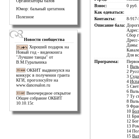
Организаторы балов
Взнос:
0 руб.
Юмор: бальный цитатник
Как одеваться:
Полезное
Контакты:
8-917-
Описание бала:
Дороги
Адрес
Сбор г
Новости сообщества
Дресс
Дамы: 
Хороший подарок на
25 д�?к
Кавал
Новый год - видеокнига
Для вс
"Лучшие танцы" от
Программа:
Первое
В.М.Гуральника
1
Валь
ОКБИТ выдвинулся на
16 мая
2 Рус
конкурс в получении гранта
3
Суд
КГИ, проголосуйте на
4
Испа
www.dancesalon.ru
5 Свет
6 Валь
Внеочередное открытое
11 окт
7 Ту с
Общее собрание ОКБИТ
8 Валь
10.10.15г.
9 Фра
10
Бол
11 Бр
12 Бог
13 Ро
14 Пол
15
Вал