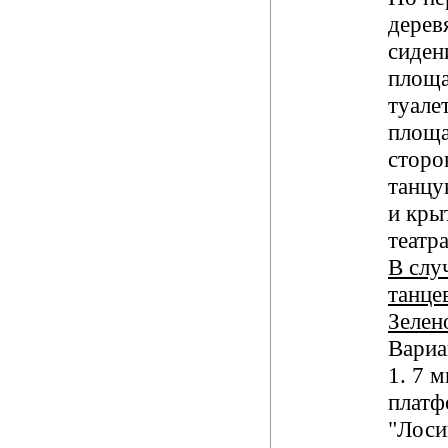
дерев
сиден
площа
туале
площа
сторо
танцу
и кры
театра
В слу
танце
Зелено
Вариа
1. 7 
плат
"Лоси