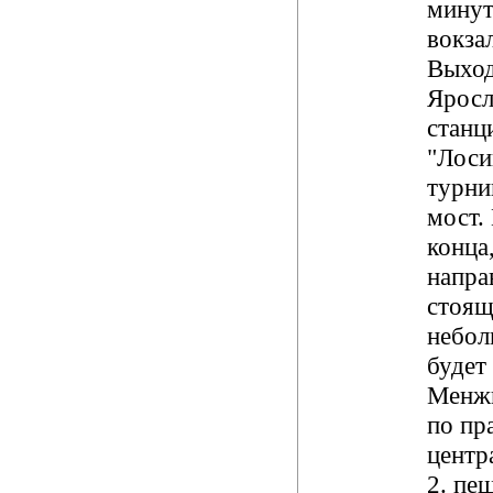
минут
вокзал
Выход
Яросл
станц
"Лоси
турни
мост.
конца
напра
стоящ
небол
будет
Менжи
по пр
центр
2. пе