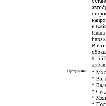
остан
автоб
сторо
напро
в Баб
Наша 
https
В вот
обращ
91657
добав
Программа:
* Мос
* Вал
* Вал
*
Суд
* Мен
* Пол