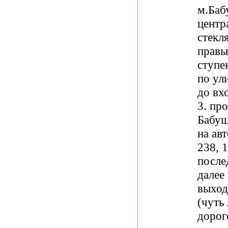
м.Баб
центр
стекл
правы
ступе
по ул
до вхо
3. про
Бабуш
на ав
238, 
после
далее
выход
(чуть
дорог