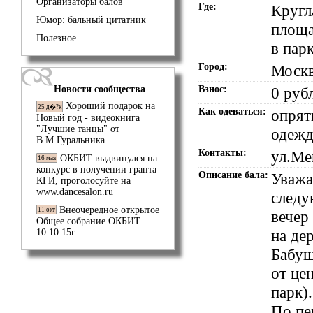
Организаторы балов
Где:
Кругл
Юмор: бальный цитатник
площа
Полезное
в парк
Город:
Моск
Новости сообщества
Взнос:
0 руб
Хороший подарок на
25 д�?к
Как одеваться:
опрят
Новый год - видеокнига
"Лучшие танцы" от
одежд
В.М.Гуральника
Контакты:
ул.Ме
ОКБИТ выдвинулся на
16 мая
конкурс в получении гранта
Описание бала:
Уважа
КГИ, проголосуйте на
www.dancesalon.ru
следу
Внеочередное открытое
11 окт
вечер 
Общее собрание ОКБИТ
на де
10.10.15г.
Бабуш
от це
парк).
По пе