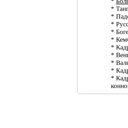
*
Бол
* Тан
* Пад
* Рус
* Бог
* Кем
* Кад
* Вен
* Вал
* Кад
* Кад
конно