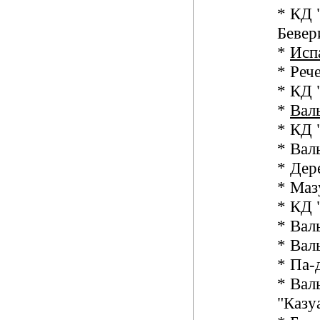
* КД 
Бевер
*
Исп
* Реч
* КД 
*
Вал
* КД 
* Вал
* Дер
* Маз
* КД 
* Вал
* Вал
* Па-
* Вал
"Казу