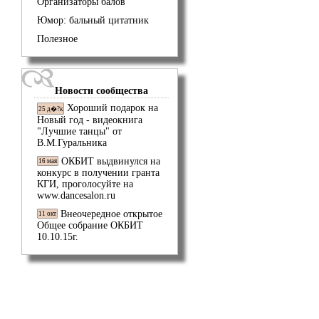
Организаторы балов
Юмор: бальный цитатник
Полезное
Новости сообщества
Хороший подарок на
25 д�?к
Новый год - видеокнига
"Лучшие танцы" от
В.М.Гуральника
ОКБИТ выдвинулся на
16 мая
конкурс в получении гранта
КГИ, проголосуйте на
www.dancesalon.ru
Внеочередное открытое
11 окт
Общее собрание ОКБИТ
10.10.15г.