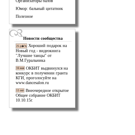
Организаторы балов
Юмор: бальный цитатник
Полезное
Новости сообщества
Хороший подарок на
25 д�?к
Новый год - видеокнига
"Лучшие танцы" от
В.М.Гуральника
ОКБИТ выдвинулся на
16 мая
конкурс в получении гранта
КГИ, проголосуйте на
www.dancesalon.ru
Внеочередное открытое
11 окт
Общее собрание ОКБИТ
10.10.15г.