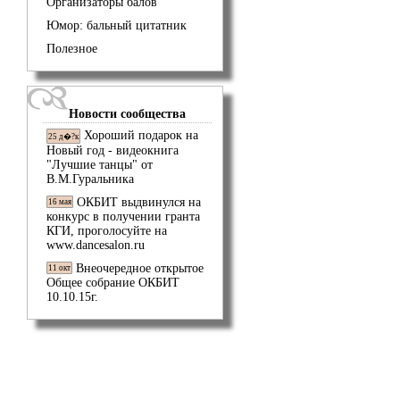
Организаторы балов
Юмор: бальный цитатник
Полезное
Новости сообщества
Хороший подарок на
25 д�?к
Новый год - видеокнига
"Лучшие танцы" от
В.М.Гуральника
ОКБИТ выдвинулся на
16 мая
конкурс в получении гранта
КГИ, проголосуйте на
www.dancesalon.ru
Внеочередное открытое
11 окт
Общее собрание ОКБИТ
10.10.15г.