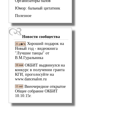
Организаторы балов
Юмор: бальный цитатник
Полезное
Новости сообщества
Хороший подарок на
25 д�?к
Новый год - видеокнига
"Лучшие танцы" от
В.М.Гуральника
ОКБИТ выдвинулся на
16 мая
конкурс в получении гранта
КГИ, проголосуйте на
www.dancesalon.ru
Внеочередное открытое
11 окт
Общее собрание ОКБИТ
10.10.15г.