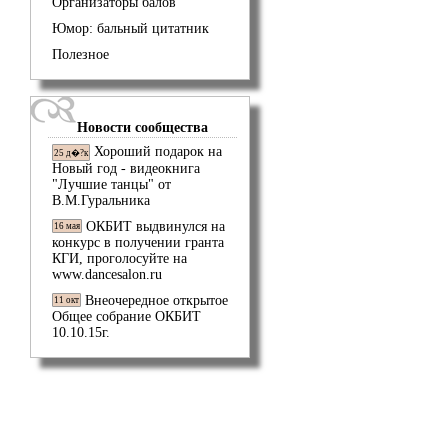
Организаторы балов
Юмор: бальный цитатник
Полезное
Новости сообщества
Хороший подарок на
25 д�?к
Новый год - видеокнига
"Лучшие танцы" от
В.М.Гуральника
ОКБИТ выдвинулся на
16 мая
конкурс в получении гранта
КГИ, проголосуйте на
www.dancesalon.ru
Внеочередное открытое
11 окт
Общее собрание ОКБИТ
10.10.15г.