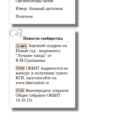
Организаторы балов
Юмор: бальный цитатник
Полезное
Новости сообщества
Хороший подарок на
25 д�?к
Новый год - видеокнига
"Лучшие танцы" от
В.М.Гуральника
ОКБИТ выдвинулся на
16 мая
конкурс в получении гранта
КГИ, проголосуйте на
www.dancesalon.ru
Внеочередное открытое
11 окт
Общее собрание ОКБИТ
10.10.15г.