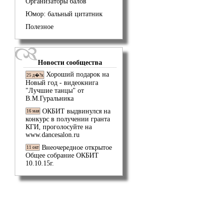
Организаторы балов
Юмор: бальный цитатник
Полезное
Новости сообщества
Хороший подарок на
25 д�?к
Новый год - видеокнига
"Лучшие танцы" от
В.М.Гуральника
ОКБИТ выдвинулся на
16 мая
конкурс в получении гранта
КГИ, проголосуйте на
www.dancesalon.ru
Внеочередное открытое
11 окт
Общее собрание ОКБИТ
10.10.15г.