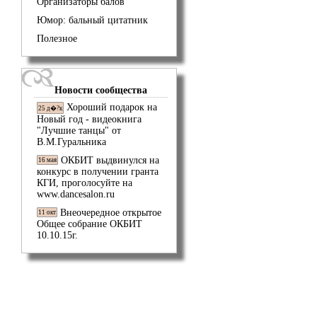
Организаторы балов
Юмор: бальный цитатник
Полезное
Новости сообщества
Хороший подарок на
25 д�?к
Новый год - видеокнига
"Лучшие танцы" от
В.М.Гуральника
ОКБИТ выдвинулся на
16 мая
конкурс в получении гранта
КГИ, проголосуйте на
www.dancesalon.ru
Внеочередное открытое
11 окт
Общее собрание ОКБИТ
10.10.15г.