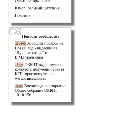
Организаторы балов
Юмор: бальный цитатник
Полезное
Новости сообщества
Хороший подарок на
25 д�?к
Новый год - видеокнига
"Лучшие танцы" от
В.М.Гуральника
ОКБИТ выдвинулся на
16 мая
конкурс в получении гранта
КГИ, проголосуйте на
www.dancesalon.ru
Внеочередное открытое
11 окт
Общее собрание ОКБИТ
10.10.15г.