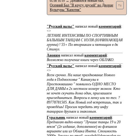
→ Добавился новый бал,
05.08 16:19
Осенний Бал "В кругу друзей" во Дворце
↑↓
Культуры "Капотня"
"Русский вальс"
написал новый
комментарий
:
<>
ЛЕТНИЕ ИНТЕНСИВЫ ПО CПОРТИВНЫМ
БАЛЬНЫМ ТАНЦАМ С НУЛЯ (НАЧИНАЮЩАЯ
группа) ! 55+ По вторникам и пятницам в дк
Стимул.
Аноним
написал новый
комментарий
:
Возможно получение книги через ОБЛАКО.
"Русский вальс"
написал новый
комментарий
:
<>
Всем срочно. На наше празднование Нового
года в Подмосковье " Каникулы в
Простоквашино " появилось ОДНО МЕСТО
ДЛЯ ДАМЫ в 2х местном номере эконом. Кто
не хочет скучать дома один, приглашаем
присоединиться. Вопросы в личку или по тел. ?
89778781505. Как Новый год встретишь, так и
проведёшь! Просим передать эту инфу
танцорам друзьям и знакомым.
Гуральник
написал новый
комментарий
:
Предлагаю видео-книгу "Лучшие танцы 19 и 20
веков" (2е издание, дополненное) во флешном
варианте или из Облака Инета. Стоимость
5000р. Заказы по email: guralnik@dancesalon.ru