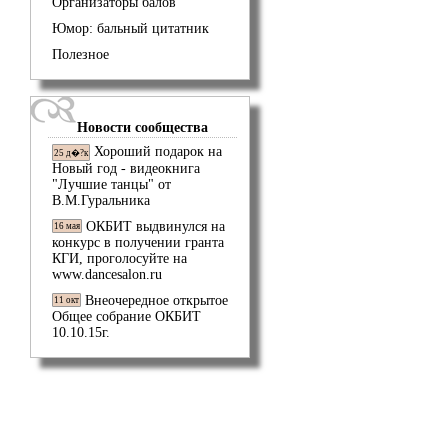
Организаторы балов
Юмор: бальный цитатник
Полезное
Новости сообщества
Хороший подарок на
25 д�?к
Новый год - видеокнига
"Лучшие танцы" от
В.М.Гуральника
ОКБИТ выдвинулся на
16 мая
конкурс в получении гранта
КГИ, проголосуйте на
www.dancesalon.ru
Внеочередное открытое
11 окт
Общее собрание ОКБИТ
10.10.15г.