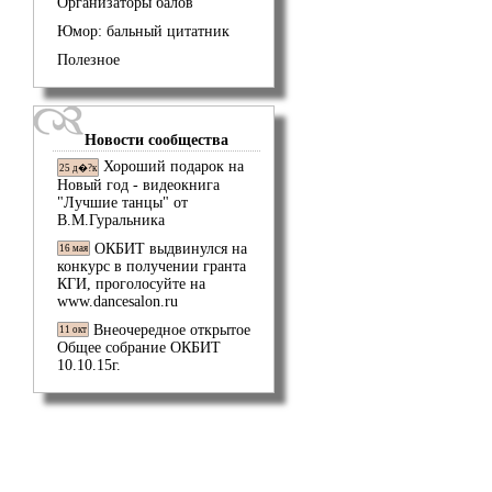
Организаторы балов
Юмор: бальный цитатник
Полезное
Новости сообщества
Хороший подарок на
25 д�?к
Новый год - видеокнига
"Лучшие танцы" от
В.М.Гуральника
ОКБИТ выдвинулся на
16 мая
конкурс в получении гранта
КГИ, проголосуйте на
www.dancesalon.ru
Внеочередное открытое
11 окт
Общее собрание ОКБИТ
10.10.15г.