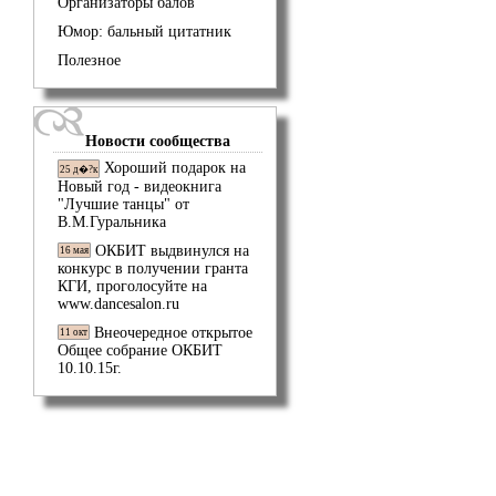
Организаторы балов
Юмор: бальный цитатник
Полезное
Новости сообщества
Хороший подарок на
25 д�?к
Новый год - видеокнига
"Лучшие танцы" от
В.М.Гуральника
ОКБИТ выдвинулся на
16 мая
конкурс в получении гранта
КГИ, проголосуйте на
www.dancesalon.ru
Внеочередное открытое
11 окт
Общее собрание ОКБИТ
10.10.15г.