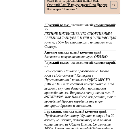
→ Добавился новый бал,
05.08 16:19
Осенний Бал "В кругу друзей" во Дворце
↑↓
Культуры "Капотня"
"Русский вальс"
написал новый
комментарий
:
<>
ЛЕТНИЕ ИНТЕНСИВЫ ПО CПОРТИВНЫМ
БАЛЬНЫМ ТАНЦАМ С НУЛЯ (НАЧИНАЮЩАЯ
группа) ! 55+ По вторникам и пятницам в дк
Стимул.
Аноним
написал новый
комментарий
:
Возможно получение книги через ОБЛАКО.
"Русский вальс"
написал новый
комментарий
:
<>
Всем срочно. На наше празднование Нового
года в Подмосковье " Каникулы в
Простоквашино " появилось ОДНО МЕСТО
ДЛЯ ДАМЫ в 2х местном номере эконом. Кто
не хочет скучать дома один, приглашаем
присоединиться. Вопросы в личку или по тел. ?
89778781505. Как Новый год встретишь, так и
проведёшь! Просим передать эту инфу
танцорам друзьям и знакомым.
Гуральник
написал новый
комментарий
:
Предлагаю видео-книгу "Лучшие танцы 19 и 20
веков" (2е издание, дополненное) во флешном
варианте или из Облака Инета. Стоимость
5000р. Заказы по email: guralnik@dancesalon.ru