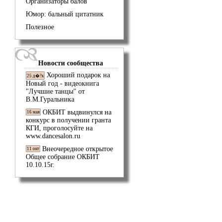
Организаторы балов
Юмор: бальный цитатник
Полезное
Новости сообщества
Хороший подарок на
25 д�?к
Новый год - видеокнига
"Лучшие танцы" от
В.М.Гуральника
ОКБИТ выдвинулся на
16 мая
конкурс в получении гранта
КГИ, проголосуйте на
www.dancesalon.ru
Внеочередное открытое
11 окт
Общее собрание ОКБИТ
10.10.15г.