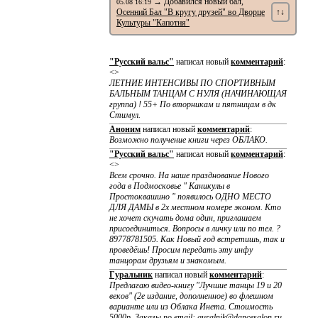
→ Добавился новый бал,
05.08 16:19
Осенний Бал "В кругу друзей" во Дворце
↑↓
Культуры "Капотня"
"Русский вальс"
написал новый
комментарий
:
<>
ЛЕТНИЕ ИНТЕНСИВЫ ПО CПОРТИВНЫМ
БАЛЬНЫМ ТАНЦАМ С НУЛЯ (НАЧИНАЮЩАЯ
группа) ! 55+ По вторникам и пятницам в дк
Стимул.
Аноним
написал новый
комментарий
:
Возможно получение книги через ОБЛАКО.
"Русский вальс"
написал новый
комментарий
:
<>
Всем срочно. На наше празднование Нового
года в Подмосковье " Каникулы в
Простоквашино " появилось ОДНО МЕСТО
ДЛЯ ДАМЫ в 2х местном номере эконом. Кто
не хочет скучать дома один, приглашаем
присоединиться. Вопросы в личку или по тел. ?
89778781505. Как Новый год встретишь, так и
проведёшь! Просим передать эту инфу
танцорам друзьям и знакомым.
Гуральник
написал новый
комментарий
:
Предлагаю видео-книгу "Лучшие танцы 19 и 20
веков" (2е издание, дополненное) во флешном
варианте или из Облака Инета. Стоимость
5000р. Заказы по email: guralnik@dancesalon.ru