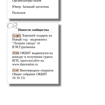
Организаторы балов
Юмор: бальный цитатник
Полезное
Новости сообщества
Хороший подарок на
25 д�?к
Новый год - видеокнига
"Лучшие танцы" от
В.М.Гуральника
ОКБИТ выдвинулся на
16 мая
конкурс в получении гранта
КГИ, проголосуйте на
www.dancesalon.ru
Внеочередное открытое
11 окт
Общее собрание ОКБИТ
10.10.15г.