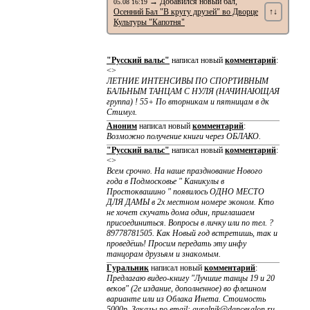
→ Добавился новый бал,
05.08 16:19
Осенний Бал "В кругу друзей" во Дворце
↑↓
Культуры "Капотня"
"Русский вальс"
написал новый
комментарий
:
<>
ЛЕТНИЕ ИНТЕНСИВЫ ПО CПОРТИВНЫМ
БАЛЬНЫМ ТАНЦАМ С НУЛЯ (НАЧИНАЮЩАЯ
группа) ! 55+ По вторникам и пятницам в дк
Стимул.
Аноним
написал новый
комментарий
:
Возможно получение книги через ОБЛАКО.
"Русский вальс"
написал новый
комментарий
:
<>
Всем срочно. На наше празднование Нового
года в Подмосковье " Каникулы в
Простоквашино " появилось ОДНО МЕСТО
ДЛЯ ДАМЫ в 2х местном номере эконом. Кто
не хочет скучать дома один, приглашаем
присоединиться. Вопросы в личку или по тел. ?
89778781505. Как Новый год встретишь, так и
проведёшь! Просим передать эту инфу
танцорам друзьям и знакомым.
Гуральник
написал новый
комментарий
:
Предлагаю видео-книгу "Лучшие танцы 19 и 20
веков" (2е издание, дополненное) во флешном
варианте или из Облака Инета. Стоимость
5000р. Заказы по email: guralnik@dancesalon.ru