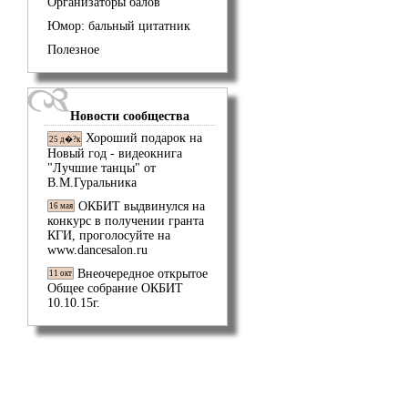
Организаторы балов
Юмор: бальный цитатник
Полезное
Новости сообщества
Хороший подарок на
25 д�?к
Новый год - видеокнига
"Лучшие танцы" от
В.М.Гуральника
ОКБИТ выдвинулся на
16 мая
конкурс в получении гранта
КГИ, проголосуйте на
www.dancesalon.ru
Внеочередное открытое
11 окт
Общее собрание ОКБИТ
10.10.15г.