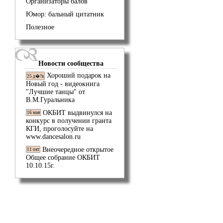
Организаторы балов
Юмор: бальный цитатник
Полезное
Новости сообщества
Хороший подарок на
25 д�?к
Новый год - видеокнига
"Лучшие танцы" от
В.М.Гуральника
ОКБИТ выдвинулся на
16 мая
конкурс в получении гранта
КГИ, проголосуйте на
www.dancesalon.ru
Внеочередное открытое
11 окт
Общее собрание ОКБИТ
10.10.15г.