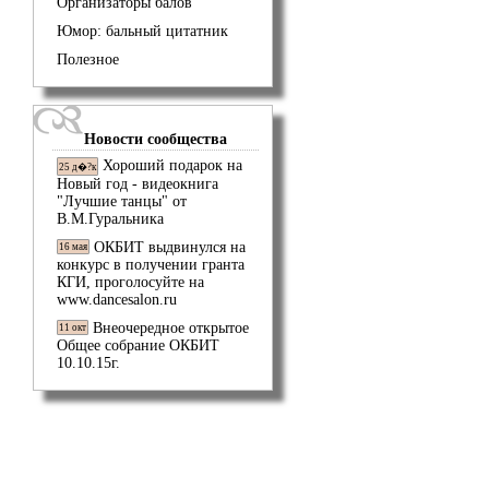
Организаторы балов
Юмор: бальный цитатник
Полезное
Новости сообщества
Хороший подарок на
25 д�?к
Новый год - видеокнига
"Лучшие танцы" от
В.М.Гуральника
ОКБИТ выдвинулся на
16 мая
конкурс в получении гранта
КГИ, проголосуйте на
www.dancesalon.ru
Внеочередное открытое
11 окт
Общее собрание ОКБИТ
10.10.15г.