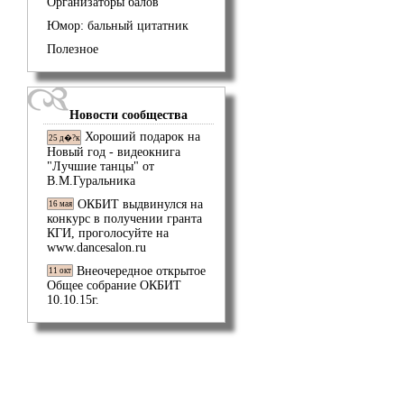
Организаторы балов
Юмор: бальный цитатник
Полезное
Новости сообщества
Хороший подарок на
25 д�?к
Новый год - видеокнига
"Лучшие танцы" от
В.М.Гуральника
ОКБИТ выдвинулся на
16 мая
конкурс в получении гранта
КГИ, проголосуйте на
www.dancesalon.ru
Внеочередное открытое
11 окт
Общее собрание ОКБИТ
10.10.15г.