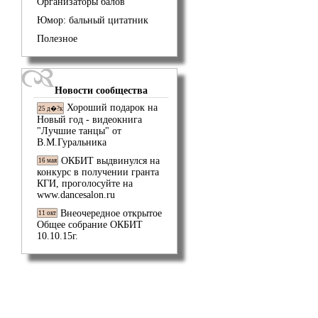
Организаторы балов
Юмор: бальный цитатник
Полезное
Новости сообщества
Хороший подарок на
25 д�?к
Новый год - видеокнига
"Лучшие танцы" от
В.М.Гуральника
ОКБИТ выдвинулся на
16 мая
конкурс в получении гранта
КГИ, проголосуйте на
www.dancesalon.ru
Внеочередное открытое
11 окт
Общее собрание ОКБИТ
10.10.15г.