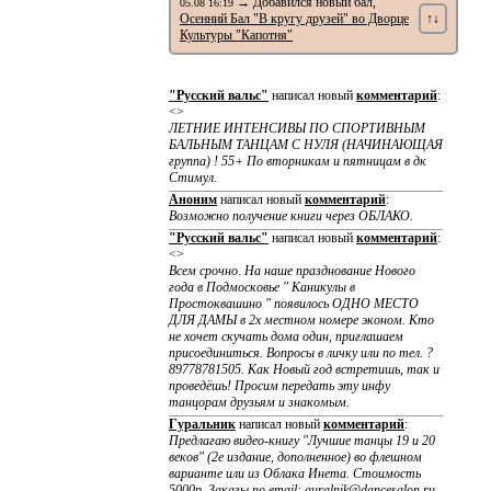
→ Добавился новый бал,
05.08 16:19
Осенний Бал "В кругу друзей" во Дворце
↑↓
Культуры "Капотня"
"Русский вальс"
написал новый
комментарий
:
<>
ЛЕТНИЕ ИНТЕНСИВЫ ПО CПОРТИВНЫМ
БАЛЬНЫМ ТАНЦАМ С НУЛЯ (НАЧИНАЮЩАЯ
группа) ! 55+ По вторникам и пятницам в дк
Стимул.
Аноним
написал новый
комментарий
:
Возможно получение книги через ОБЛАКО.
"Русский вальс"
написал новый
комментарий
:
<>
Всем срочно. На наше празднование Нового
года в Подмосковье " Каникулы в
Простоквашино " появилось ОДНО МЕСТО
ДЛЯ ДАМЫ в 2х местном номере эконом. Кто
не хочет скучать дома один, приглашаем
присоединиться. Вопросы в личку или по тел. ?
89778781505. Как Новый год встретишь, так и
проведёшь! Просим передать эту инфу
танцорам друзьям и знакомым.
Гуральник
написал новый
комментарий
:
Предлагаю видео-книгу "Лучшие танцы 19 и 20
веков" (2е издание, дополненное) во флешном
варианте или из Облака Инета. Стоимость
5000р. Заказы по email: guralnik@dancesalon.ru