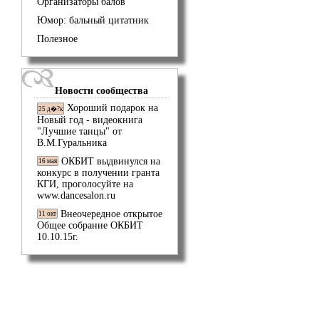
Организаторы балов
Юмор: бальный цитатник
Полезное
Новости сообщества
Хороший подарок на
25 д�?к
Новый год - видеокнига
"Лучшие танцы" от
В.М.Гуральника
ОКБИТ выдвинулся на
16 мая
конкурс в получении гранта
КГИ, проголосуйте на
www.dancesalon.ru
Внеочередное открытое
11 окт
Общее собрание ОКБИТ
10.10.15г.