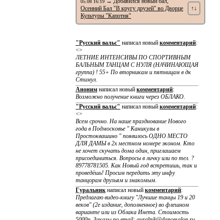
→ Добавился новый бал,
05.08 16:19
Осенний Бал "В кругу друзей" во Дворце
↑↓
Культуры "Капотня"
"Русский вальс"
написал новый
комментарий
:
<>
ЛЕТНИЕ ИНТЕНСИВЫ ПО CПОРТИВНЫМ
БАЛЬНЫМ ТАНЦАМ С НУЛЯ (НАЧИНАЮЩАЯ
группа) ! 55+ По вторникам и пятницам в дк
Стимул.
Аноним
написал новый
комментарий
:
Возможно получение книги через ОБЛАКО.
"Русский вальс"
написал новый
комментарий
:
<>
Всем срочно. На наше празднование Нового
года в Подмосковье " Каникулы в
Простоквашино " появилось ОДНО МЕСТО
ДЛЯ ДАМЫ в 2х местном номере эконом. Кто
не хочет скучать дома один, приглашаем
присоединиться. Вопросы в личку или по тел. ?
89778781505. Как Новый год встретишь, так и
проведёшь! Просим передать эту инфу
танцорам друзьям и знакомым.
Гуральник
написал новый
комментарий
:
Предлагаю видео-книгу "Лучшие танцы 19 и 20
веков" (2е издание, дополненное) во флешном
варианте или из Облака Инета. Стоимость
5000р. Заказы по email: guralnik@dancesalon.ru